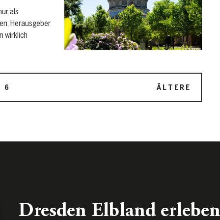
nur als
den, Herausgeber
n wirklich
…
6
ÄLTERE
Dresden Elbland erleben