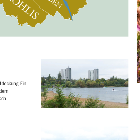
ntdeckung. Ein
t dem
sch.