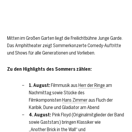
der Jungen Garde im Großen Garten den ganzen
Sommer zu erleben. Foto: Junge Garde, J. Rostock
Mitten im Großen Garten liegt die Freilichtbühne Junge Garde.
Das Amphitheater zeigt Sommerkonzerte Comedy-Auftritte
und Shows für alle Generationen und Vorlieben.
Zu den Highlights des Sommers
zählen:
1. August:
Filmmusik aus
Herr der Ringe
am
Nachmittag sowie Stücke des
Filmkomponisten
Hans Zimmer
aus Fluch der
Karibik, Dune und Gladiator am Abend
4. August:
Pink Floyd (Originalmitglieder der Band
sowie Gaststars) bringen Klassiker wie
„Another Brick in the Wall“ und