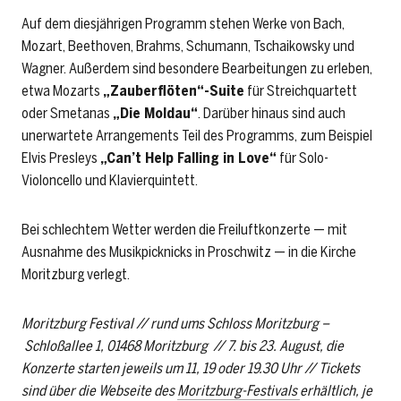
Auf dem diesjährigen Programm stehen Werke von Bach,
Mozart, Beethoven, Brahms, Schumann, Tschaikowsky und
Wagner. Außerdem sind besondere Bearbeitungen zu erleben,
etwa Mozarts
„Zauberflöten“-Suite
für Streichquartett
oder Smetanas
„Die Moldau“
. Darüber hinaus sind auch
unerwartete Arrangements Teil des Programms, zum Beispiel
Elvis Presleys
„Can’t Help Falling in Love“
für Solo-
Violoncello und Klavierquintett.
Bei schlechtem Wetter werden die Freiluftkonzerte — mit
Ausnahme des Musikpicknicks in Proschwitz — in die Kirche
Moritzburg verlegt.
Moritzburg Festival // rund ums Schloss Moritzburg –
Schloßallee 1, 01468 Moritzburg // 7. bis 23. August, die
Konzerte starten jeweils um 11, 19 oder 19.30 Uhr // Tickets
sind über die Webseite des
Moritzburg-Festivals
erhältlich, je