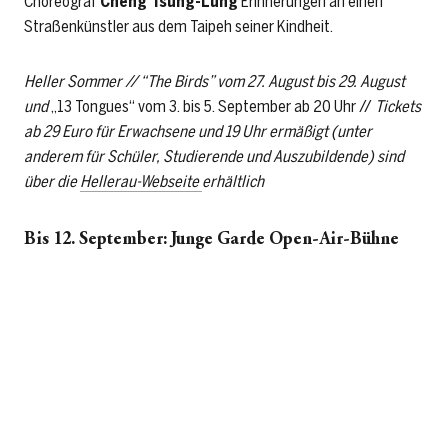
Choreograf
Cheng Tsung-Lung
Erinnerungen an einen
Straßenkünstler aus dem Taipeh seiner Kindheit.
Heller Sommer // “The Birds” vom 27. August bis 29. August
und
„13 Tongues“ vom 3. bis 5. September ab 20 Uhr //
Tickets
ab 29 Euro für Erwachsene und 19 Uhr ermäßigt (unter
anderem für Schüler, Studierende und Auszubildende)
sind
über die
Hellerau-Webseite
erhältlich
Bis 12. September: Junge Garde Open-Air-Bühne
Liveauftritte lokaler und internationaler Musiker sind 