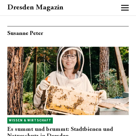
Dresden Magazin
Susanne Peter
WISSEN & WIRTSCHAFT
Es summt und brummt: Stadtbienen und