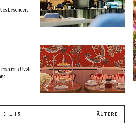
kt es besonders
man ihn stilvoll
hne.
2
3
…
15
ÄLTERE