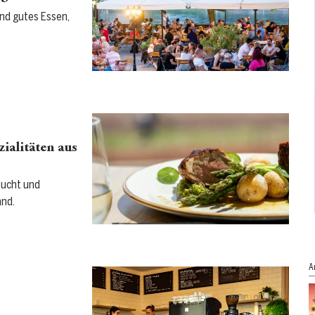
und gutes Essen,
ialitäten aus
zucht und
and.
A