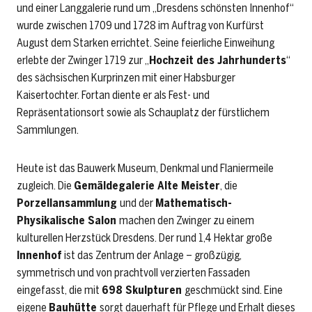
und einer Langgalerie rund um „Dresdens schönsten Innenhof“
wurde zwischen 1709 und 1728 im Auftrag von Kurfürst
August dem Starken errichtet. Seine feierliche Einweihung
erlebte der Zwinger 1719 zur „
Hochzeit des Jahrhunderts
“
des sächsischen Kurprinzen mit einer Habsburger
Kaisertochter. Fortan diente er als Fest- und
Repräsentationsort sowie als Schauplatz der fürstlichem
Sammlungen.
Heute ist das Bauwerk Museum, Denkmal und Flaniermeile
zugleich. Die
Gemäldegalerie Alte Meister
, die
Porzellansammlung
und der
Mathematisch-
Physikalische Salon
machen den Zwinger zu einem
kulturellen Herzstück Dresdens. Der rund 1,4 Hektar große
Innenhof
ist das Zentrum der Anlage – großzügig,
symmetrisch und von prachtvoll verzierten Fassaden
eingefasst, die mit
698 Skulpturen
geschmückt sind. Eine
eigene
Bauhütte
sorgt dauerhaft für Pflege und Erhalt dieses