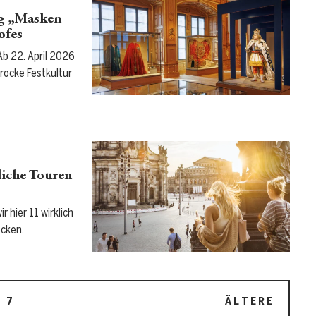
ng „Masken
ofes
Ab 22. April 2026
rocke Festkultur
iche Touren
 hier 11 wirklich
ecken.
…
7
ÄLTERE