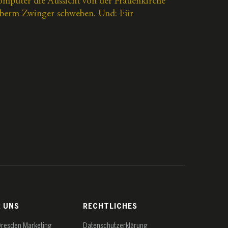
puter die Aussicht von der Frauenkirche
 überm Zwinger schweben. Und: Für
R UNS
RECHTLICHES
Dresden Marketing
Datenschutz­erklärung