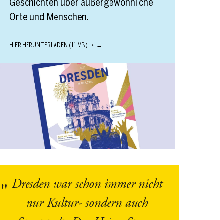
Geschichten über außergewöhnliche
Orte und Menschen.
HIER HERUNTERLADEN (11 MB) 🠒
Dresden war schon immer nicht
nur Kultur- sondern auch