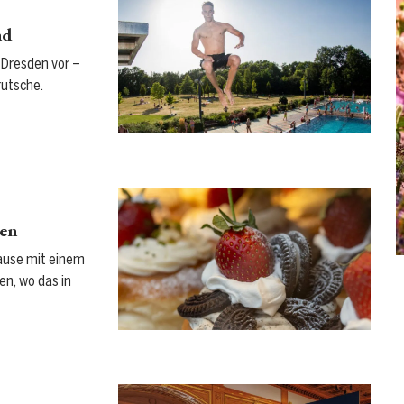
nd
n Dresden vor –
rutsche.
den
Pause mit einem
en, wo das in