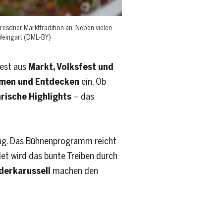
resdner Markttradition an. Neben vielen
 Weingart (DML-BY)
Fest aus
Markt, Volksfest und
men und Entdecken
ein. Ob
arische Highlights
– das
ung. Das Bühnenprogramm reicht
t wird das bunte Treiben durch
derkarussell
machen den