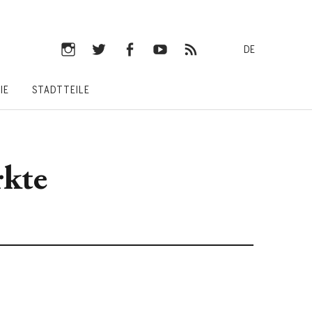
DE
Instagram
Twitter
Facebook
YouTube
RSS-
IE
STADTTEILE
Feed
rkte