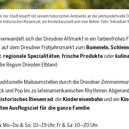
 der Stadt knüpft mit seinem historischen Ambiente an die jahrhundertealte D
in historisches Riesenrad, ein Kinderkarussell und eine Bühne. Foto: Sebastian
verwandelt sich der Dresdner Altmarkt in ein farbenfrohes 
 auf dem Dresdner Frühjahrsmarkt zum
Bummeln, Schlem
t
,
regionale Spezialitäten
,
frische Produkte
oder
kulin
 die Region Dresden Elbland.
raditionelle Maibaumstellen durch die Dresdner Zimmerinn
k und Pop bis zu lateinamerikanischen Rhythmen. Abgerunde
historisches Riesenrad
, die
Kindereisenbahn
und ein
Kin
ten Ausflugsziel für die ganze Familie
.
6
, Mo–Do & So: 10–19 Uhr, Fr & Sa: 10–20 Uhr