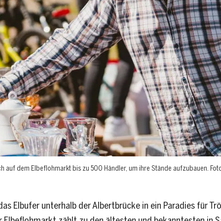
 auf dem Elbeflohmarkt bis zu 500 Händler, um ihre Stände aufzubauen. Fot
s Elbufer unterhalb der Albertbrücke in ein Paradies für Trö
 Elbeflohmarkt zählt zu den ältesten und bekanntesten in Sa