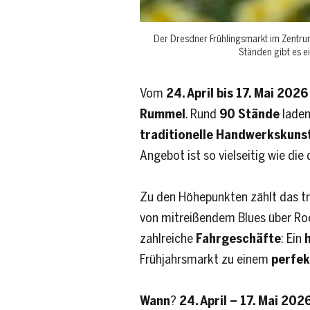
Der Dresdner Frühlingsmarkt im Zentrum
Ständen gibt es e
Vom
24. April bis 17. Mai 2026
Rummel
. Rund
90 Stände
laden
traditionelle Handwerkskuns
Angebot ist so vielseitig wie die
Zu den Höhepunkten zählt das t
von mitreißendem Blues über Roc
zahlreiche
Fahrgeschäfte
: Ein
Frühjahrsmarkt zu einem
perfek
Wann
?
24. April – 17. Mai 202