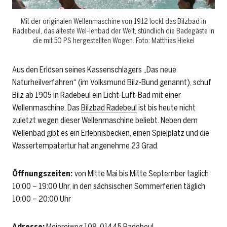
Mit der originalen Wellenmaschine von 1912 lockt das Bilzbad in
Radebeul, das älteste Wel-lenbad der Welt, stündlich die Badegäste in
die mit 50 PS hergestellten Wogen. Foto: Matthias Hiekel
Aus den Erlösen seines Kassenschlagers „Das neue
Naturheilverfahren“ (im Volksmund Bilz-Bund genannt), schuf
Bilz ab 1905 in Radebeul ein Licht-Luft-Bad mit einer
Wellenmaschine. Das
Bilzbad Radebeul
ist bis heute nicht
zuletzt wegen dieser Wellenmaschine beliebt. Neben dem
Wellenbad gibt es ein Erlebnisbecken, einen Spielplatz und die
Wassertempatertur hat angenehme 23 Grad.
Öffnungszeiten:
von Mitte Mai bis Mitte September täglich
10:00 – 19:00 Uhr, in den sächsischen Sommerferien täglich
10:00 – 20:00 Uhr
Adresse:
Meiereiweg 108, 01445 Radebeul