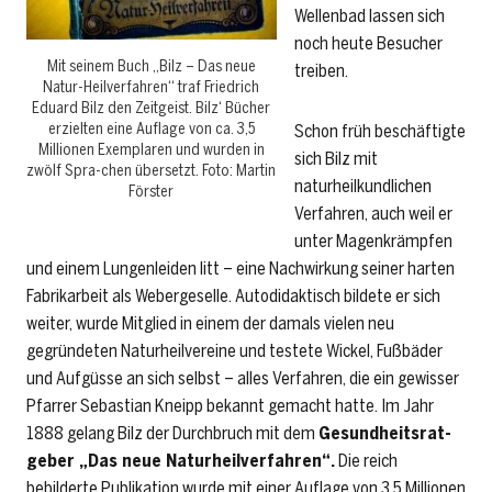
Wellenbad lassen sich
noch heute Besucher
Mit seinem Buch „Bilz – Das neue
treiben.
Natur-Heilverfahren“ traf Friedrich
Eduard Bilz den Zeitgeist. Bilz‘ Bücher
erzielten eine Auflage von ca. 3,5
Schon früh beschäftigte
Millionen Exemplaren und wurden in
sich Bilz mit
zwölf Spra-chen übersetzt. Foto: Martin
naturheilkundlichen
Förster
Verfahren, auch weil er
unter Magenkrämpfen
und einem Lungenleiden litt – eine Nachwirkung seiner harten
Fabrikarbeit als Webergeselle. Autodidaktisch bildete er sich
weiter, wurde Mitglied in einem der damals vielen neu
gegründeten Naturheilvereine und testete Wickel, Fußbäder
und Aufgüsse an sich selbst – alles Verfahren, die ein gewisser
Pfarrer ­Sebastian Kneipp bekannt gemacht hatte. Im Jahr
1888 gelang Bilz der Durchbruch mit dem
Gesundheitsrat­
geber „Das neue Naturheilverfahren“.
Die reich
bebilderte Publikation wurde mit einer Auflage von 3,5 Millionen