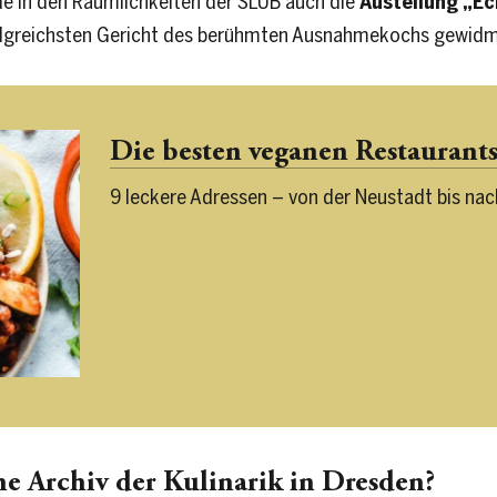
 in den Räumlichkeiten der SLUB auch die
Austellung „Ec
olgreichsten Gericht des berühmten Ausnahmekochs gewidme
Die besten veganen Restaurant
9 leckere Adressen – von der Neustadt bis nac
e Archiv der Kulinarik in Dresden?