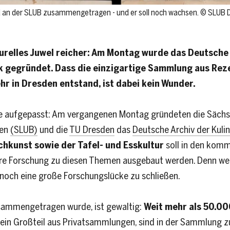
d an der SLUB zusammengetragen - und er soll noch wachsen. © SLUB
urelles Juwel reicher: Am Montag wurde das Deutsche A
k gegründet. Dass die einzigartige Sammlung aus Rez
r in Dresden entstand, ist dabei kein Wunder.
 aufgepasst: Am vergangenen Montag gründeten die Sächsi
den
(SLUB)
und die
TU Dresden
das
Deutsche Archiv der Kulin
chkunst sowie der Tafel- und Esskultur
soll in den komm
inäre Forschung zu diesen Themen ausgebaut werden. Denn we
d noch eine große Forschungslücke zu schließen.
usammengetragen wurde, ist gewaltig:
Weit mehr als 50.00
, ein Großteil aus Privatsammlungen, sind in der Sammlung zu