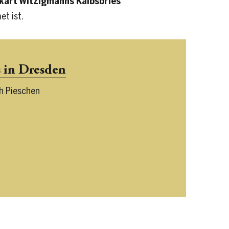
kart Witzigmanns Kalbsbries
t ist.
s in Dresden
h Pieschen