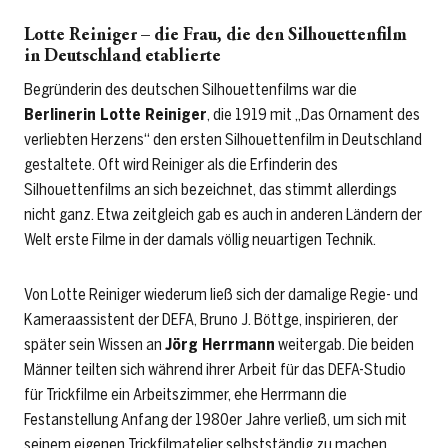
Lotte Reiniger
– d
ie Frau, die den Silhouettenfilm
in Deutschland etablierte
Begründerin des deutschen Silhouettenfilms war die
Berlinerin Lotte Reiniger
, die 1919 mit „Das Ornament des
verliebten Herzens“ den ersten Silhouettenfilm in Deutschland
gestaltete. Oft wird Reiniger als die Erfinderin des
Silhouettenfilms an sich bezeichnet, das stimmt allerdings
nicht ganz. Etwa zeitgleich gab es auch in anderen Ländern der
Welt erste Filme in der damals völlig neuartigen Technik.
Von Lotte Reiniger wiederum ließ sich der damalige Regie- und
Kameraassistent der DEFA, Bruno J. Böttge, inspirieren, der
später sein Wissen an
Jörg Herrmann
weitergab. Die beiden
Männer teilten sich während ihrer Arbeit für das DEFA-Studio
für Trickfilme ein Arbeitszimmer, ehe Herrmann die
Festanstellung Anfang der 1980er Jahre verließ, um sich mit
seinem eigenen Trickfilmatelier selbstständig zu machen.