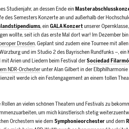
hes Studienjahr, an dessen Ende ein
Masterabschlusskonz
ufe des Semesters Konzerte an und außerhalb der Hochschul
hlandstipendiums
, ein
GALA Konzert
unserer Opernklasse, 
ngen wollte, seit ich das erste Mal dort war! Im Dezember bin
peroper Dresden
. Geplant sind zudem eine Tournee mit all
Würzburg und im Studio 2 des Bayrischen Rundfunks –, ein
al mit Arien und Liedern beim Festival der
Sociedad Filarmó
 dem NDR-Orchester
unter Alan Gilbert in der Elbphilharmon
ienzeit werde ich ein Festengagement an einem tollen Theate
ne Rollen an vielen schönen Theatern und Festivals zu bek
ammenzuarbeiten, um mich künstlerisch stetig weiterzuent
schen Orchestern wie dem
Symphonieorchester
und dem
R