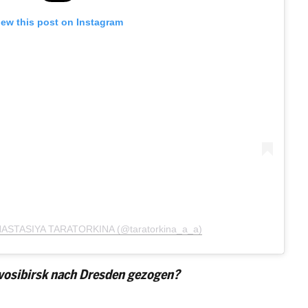
iew this post on Instagram
ANASTASIYA TARATORKINA (@taratorkina_a_a)
ovosibirsk nach Dresden gezogen?