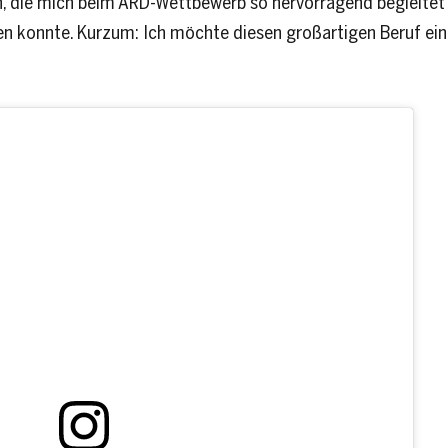
, die mich beim ARD-Wettbewerb so hervorragend begleitet 
n konnte. Kurzum: Ich möchte diesen großartigen Beruf einf