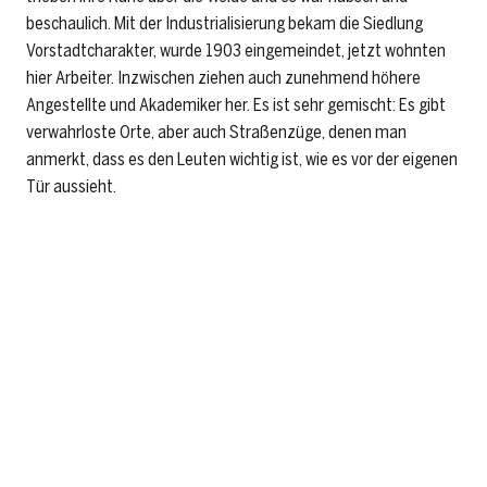
beschaulich. Mit der Industrialisierung bekam die Siedlung
Vorstadtcharakter, wurde 1903 eingemeindet, jetzt wohnten
hier Arbeiter. Inzwischen ziehen auch zunehmend höhere
Angestellte und Akademiker her. Es ist sehr gemischt: Es gibt
verwahrloste Orte, aber auch Straßenzüge, denen man
anmerkt, dass es den Leuten wichtig ist, wie es vor der eigenen
Tür aussieht.
Löbtau vom Turm der Friedenskirche aus gesehen, im
Hintergrund die Plattenbauten von Gorbitz im Dresd