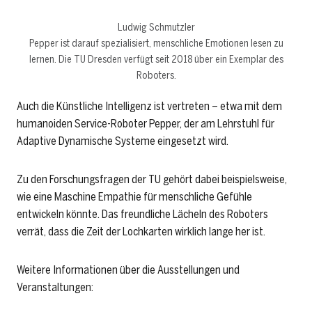
Ludwig Schmutzler
ein
Pepper ist darauf spezialisiert, menschliche Emotionen lesen zu
„D
d
lernen. Die TU Dresden verfügt seit 2018 über ein Exemplar des
Roboters.
Auch die Künstliche Intelligenz ist vertreten – etwa mit dem
humanoiden Service-Roboter Pepper, der am Lehrstuhl für
Adaptive Dynamische Systeme eingesetzt wird.
Zu den Forschungsfragen der TU gehört dabei beispielsweise,
wie eine Maschine Empathie für menschliche Gefühle
entwickeln könnte. Das freundliche Lächeln des Roboters
verrät, dass die Zeit der Lochkarten wirklich lange her ist.
Weitere Informationen über die Ausstellungen und
Veranstaltungen: